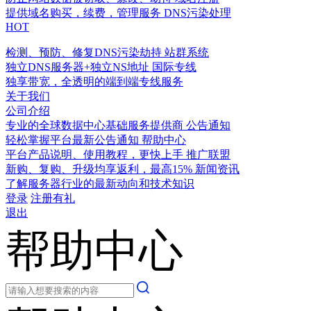
提供域名购买，续费，管理服务
DNS污染处理
HOT
检测、预防、修复DNS污染劫持
站群系统
独立DNS服务器+独立NS地址
国际专线
独享带宽，全透明的端到端专线服务
关于我们
公司介绍
专业的全球数据中心基础服务提供商
公告通知
轻松掌握平台最新公告通知
帮助中心
平台产品说明、使用教程，更快上手
推广联盟
新购、复购、升级均享返利，最高15%
新闻资讯
了解服务器行业的最新动向和技术知识
登录
注册有礼
退出
帮助中心