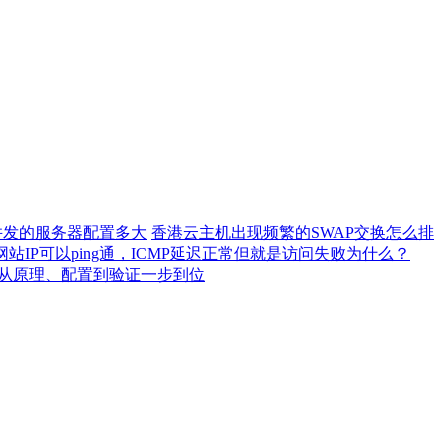
0并发的服务器配置多大
香港云主机出现频繁的SWAP交换怎么排
网站IP可以ping通，ICMP延迟正常但就是访问失败为什么？
）从原理、配置到验证一步到位