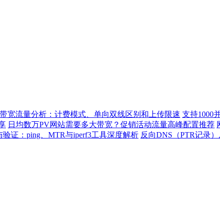
带宽流量分析：计费模式、单向双线区别和上传限速
支持100
享
日均数万PV网站需要多大带宽？促销活动流量高峰配置推荐
：ping、MTR与iperf3工具深度解析
反向DNS（PTR记录