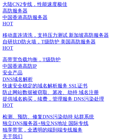
大陆CN2专线，性能速度极佳
高防服务器
中国香港高防服务器
HOT
移动直连清洗，支持压力测试
新加坡高防服务器
自研抗D防火墙，T级防护
美国高防服务器
HOT
高带宽负载均衡，T级防护
中国香港高防IP
安全产品
DNS域名解析
快速安全稳定的域名解析服务
SSL证书
防止网站数据被窃取、篡改、劫持
域名注册
提供域名购买，续费，管理服务
DNS污染处理
HOT
检测、预防、修复DNS污染劫持
站群系统
独立DNS服务器+独立NS地址
国际专线
独享带宽，全透明的端到端专线服务
关于我们