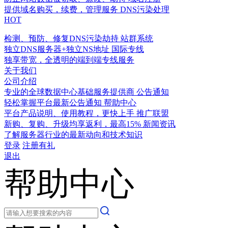
提供域名购买，续费，管理服务
DNS污染处理
HOT
检测、预防、修复DNS污染劫持
站群系统
独立DNS服务器+独立NS地址
国际专线
独享带宽，全透明的端到端专线服务
关于我们
公司介绍
专业的全球数据中心基础服务提供商
公告通知
轻松掌握平台最新公告通知
帮助中心
平台产品说明、使用教程，更快上手
推广联盟
新购、复购、升级均享返利，最高15%
新闻资讯
了解服务器行业的最新动向和技术知识
登录
注册有礼
退出
帮助中心