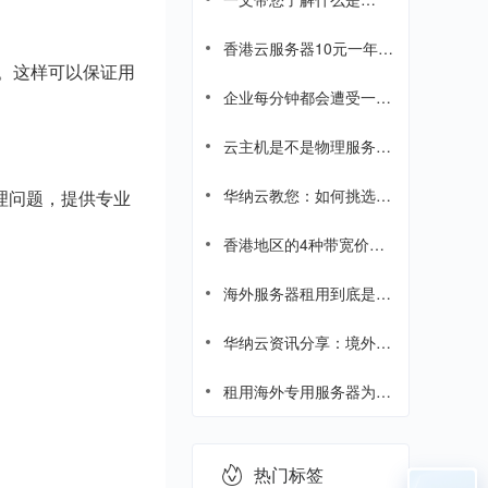
AS9929线路、AS4837线
路、CUVIP、CIA线路
香港云服务器10元一年，
。这样可以保证用
是真的吗？
企业每分钟都会遭受一次
网络攻击，企业网络攻击
成本飙升
云主机是不是物理服务
器?浅析物理服务器和云
服务器的区别
华纳云教您：如何挑选海
理问题，提供专业
外中转服务器？
香港地区的4种带宽价格
差距这么大，为什么？
海外服务器租用到底是什
么？海外服务器租用综合
指南
华纳云资讯分享：境外服
务器知识科普
租用海外专用服务器为企
业带来哪些优势？
热门标签