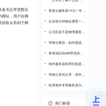
AS9929线路、AS4837线
具备充足带宽数应
路、CUVIP、CIA线路
香港云服务器10元一年，
是真的吗？
的网站，用户在网
企业每分钟都会遭受一次
擎抓取从而利于网
网络攻击，企业网络攻击
成本飙升
云主机是不是物理服务
器?浅析物理服务器和云
服务器的区别
华纳云教您：如何挑选海
外中转服务器？
香港地区的4种带宽价格
差距这么大，为什么？
海外服务器租用到底是什
么？海外服务器租用综合
指南
华纳云资讯分享：境外服
务器知识科普
租用海外专用服务器为企
业带来哪些优势？
热门标签