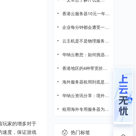
AS9929线路、AS4837线
路、CUVIP、CIA线路
香港云服务器10元一年，
是真的吗？
企业每分钟都会遭受一次
网络攻击，企业网络攻击
成本飙升
云主机是不是物理服务
器?浅析物理服务器和云
服务器的区别
华纳云教您：如何挑选海
外中转服务器？
香港地区的4种带宽价格
差距这么大，为什么？
海外服务器租用到底是什
么？海外服务器租用综合
指南
华纳云资讯分享：境外服
务器知识科普
租用海外专用服务器为企
业带来哪些优势？
着玩家的增多对于
的速度，保证游戏
热门标签